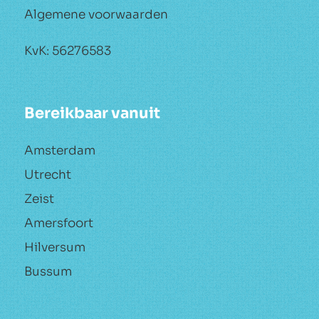
3742 WE Baarn
Algemeen
Veel gestelde vragen
Sitemap
Privacy statement
Algemene voorwaarden
KvK: 56276583
Bereikbaar vanuit