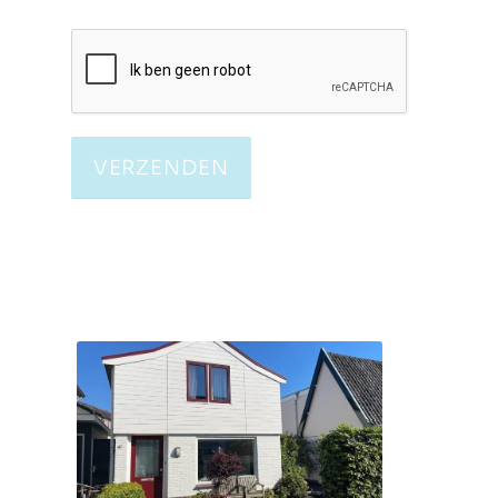
Sorry, er is een probleem
opgetreden bij de
communicatie met
Google reCAPTCHA API.
U kunt het
contactformulier
momenteel niet indienen.
Probeer het later nog
eens - laad de pagina
opnieuw en controleer
ook uw
internetverbinding.