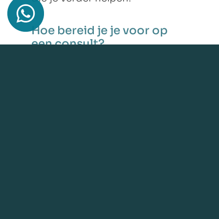
Hoe bereid je je voor op
een consult?
Het is niet noodzakelijk, maar
het kan helpen om van tevoren
na te denken over de vragen of
thema’s waar je inzicht in wilt
krijgen. Openstaan voor de
ervaring is het belangrijkste.
Kan je meerdere
onderwerpen bespreken in
één sessie?