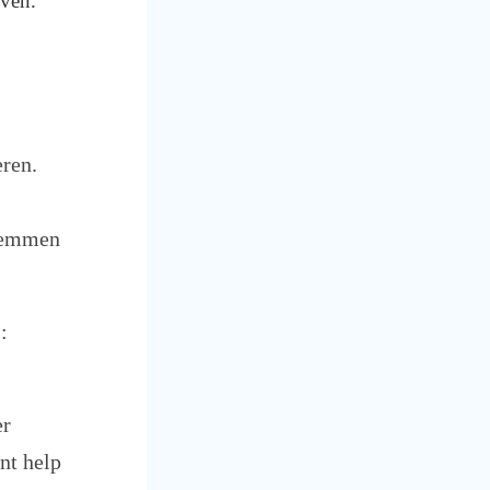
even.
eren.
stemmen
:
er
nt help