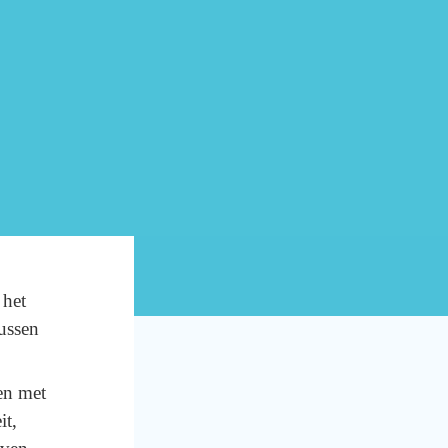
 het
tussen
en met
it,