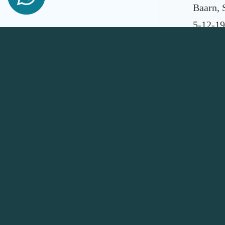
Baarn, 
5-12-19
bedrage
Aanme
Wil je 
cursus?
info@be
Contactgegevens
Algeme