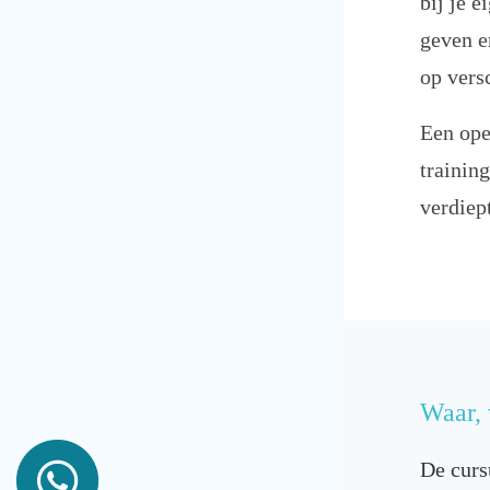
bij je e
geven e
op versc
Een ope
training
verdiep
Waar, 
De curs