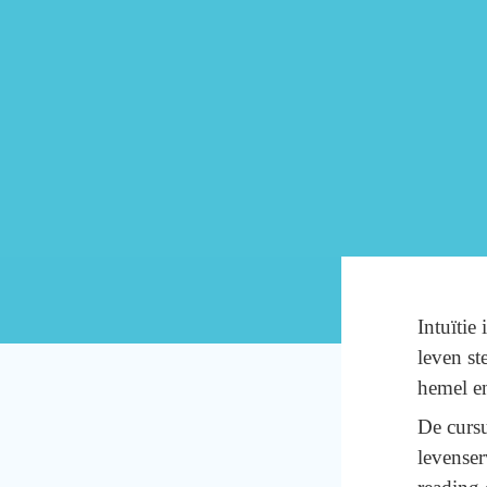
Intuïtie
leven st
hemel e
De cursu
levenser