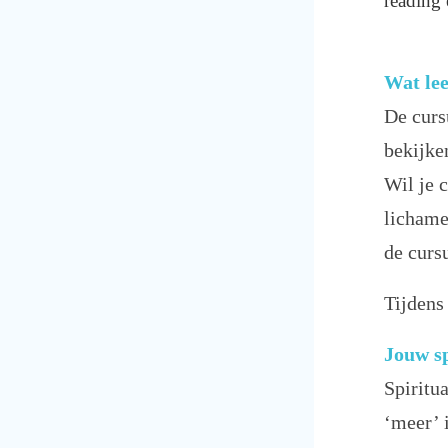
reading 
Wat lee
De curs
bekijke
Wil je 
lichame
de curs
Tijdens
Jouw sp
Spiritua
‘meer’ i