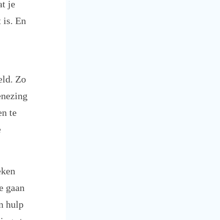
t je
 is. En
eld. Zo
enezing
en te
e
eken
te gaan
en hulp