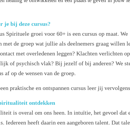
en healing te ontwikkelen en een plaats te geven in jouw l
r je bij deze cursus?
us Spirituele groei voor 60+ is een cursus op maat. We
n met de groep wat jullie als deelnemers graag willen l
contact met overledenen leggen? Klachten verlichten op
lijk of psychisch vlak? Bij jezelf of bij anderen? We 
us af op de wensen van de groep.
 een praktische en ontspannen cursus leer jij vervolgens
iritualiteit ontdekken
liteit is overal om ons heen. In intuïtie, het gevoel dat 
s. Iedereen heeft daarin een aangeboren talent. Dat tale