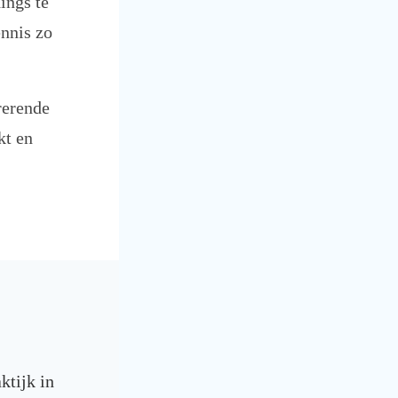
ings te
ennis zo
rerende
kt en
ktijk in