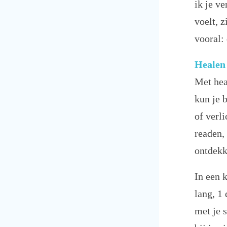
ik je v
voelt, z
vooral: 
Healen
Met hea
kun je 
of verli
readen, 
ontdekk
In een 
lang, 1
met je s