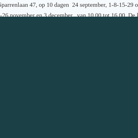
Sparrenlaan 47, op 10 dagen 24 september, 1-8-15-29 o
-26 november en 3 december. van 10.00 tot 16.00. De 
n €450, inclusief lunch.
lden
je opgeven? Heb je vragen of wil je meer weten over de
 Neem even contact met me op via mail
lindaspraktijk.nl
of stuur een appje naar
06 34 98 99 1
en
Bereikbaar vanuit