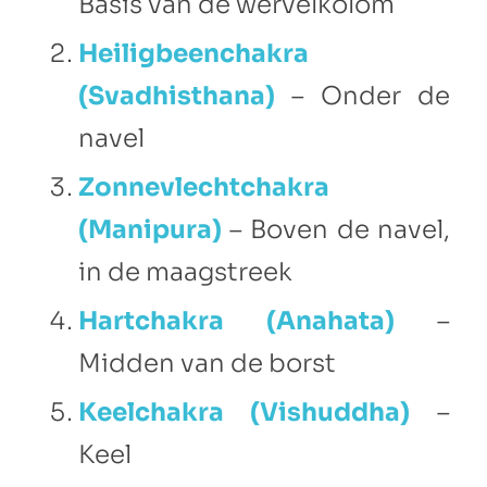
Basis van de wervelkolom
Heiligbeenchakra
(Svadhisthana)
– Onder de
navel
Zonnevlechtchakra
(Manipura)
– Boven de navel,
in de maagstreek
Hartchakra (Anahata)
–
Midden van de borst
Keelchakra (Vishuddha)
–
Keel