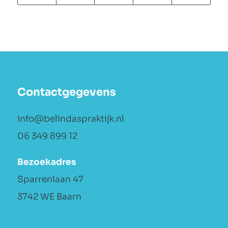
Contactgegevens
info@belindaspraktijk.nl
06 349 899 12
Bezoekadres
Sparrenlaan 47
3742 WE Baarn